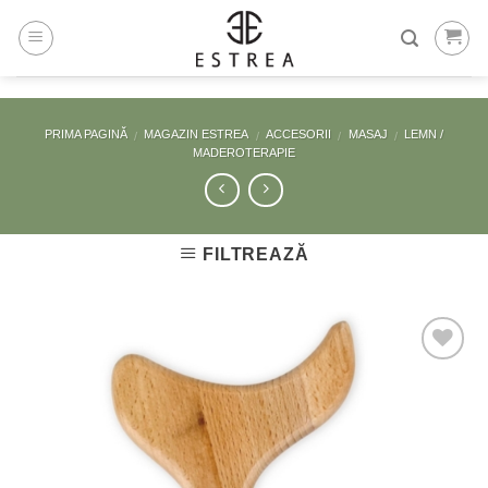
Skip
to
content
PRIMA PAGINĂ
MAGAZIN ESTREA
ACCESORII
MASAJ
LEMN /
/
/
/
/
MADEROTERAPIE
FILTREAZĂ
Adaugă
la
Favorite