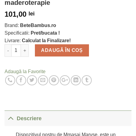
maderoterapie
101,00
lei
Brand:
BeteBambus.ro
Specificatii:
Pret/bucata !
Livrare:
Calculat la Finalizare!
Cantitate
ADAUGĂ ÎN COȘ
Adaugă la Favorite
Descriere
Dispozitivul nostru de Mmasaj Maryse, este un