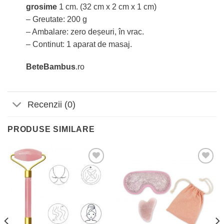
grosime
1 cm. (32 cm x 2 cm x 1 cm)
– Greutate: 200 g
– Ambalare: zero deșeuri, în vrac.
– Continut: 1 aparat de masaj.
BeteBambus
.ro
Recenzii (0)
PRODUSE SIMILARE
Adaugă
Adaugă
la
la
Favorite
Favorite