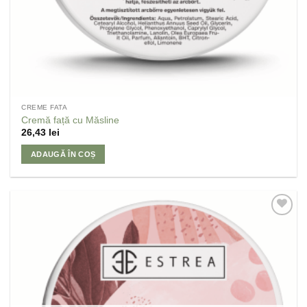
CREME FATA
Cremă față cu Măsline
26,43
lei
ADAUGĂ ÎN COȘ
Adaugă
la
Favorite