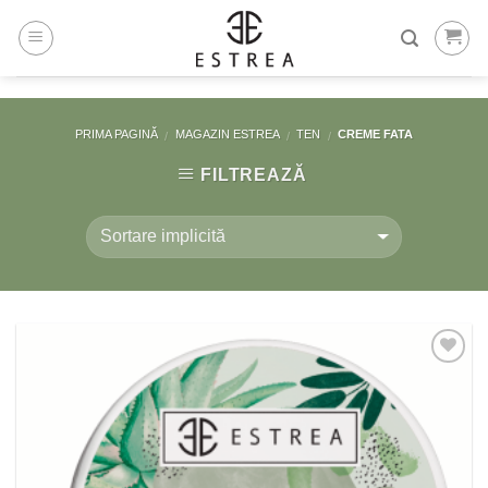
Skip
to
content
PRIMA PAGINĂ
MAGAZIN ESTREA
TEN
CREME FATA
/
/
/
FILTREAZĂ
Adaugă
la
Favorite