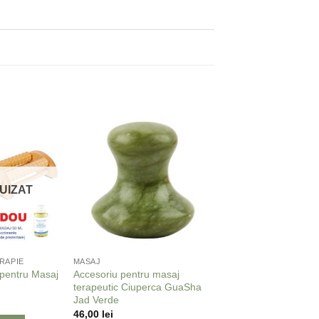
Adaugă
Adaugă
la
la
Favorite
Favorite
UIZAT
RAPIE
MASAJ
pentru Masaj
Accesoriu pentru masaj
terapeutic Ciuperca GuaSha
Jad Verde
46,00
lei