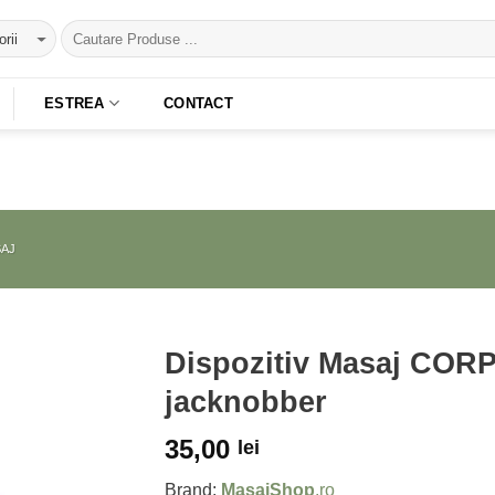
ESTREA
CONTACT
AJ
Dispozitiv Masaj CORP
jacknobber
Adaugă
la
35,00
lei
Favorite
Brand:
MasajShop
.ro