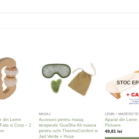
Adaugă
Adaugă
la
la
Favorite
Favorite
STOC EP
MASAJ
LEMN / MADEROTE
r din Lemn
Accesorii pentru masaj
Aparat din Lemn 
Fata si Corp – 2
terapeutic GuaSha Kit masca
Picioare
 cm
pentru ochi ThermoComfort si
49,81
lei
Jad Verde + Husa