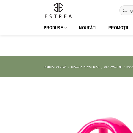
Skip
to
content
PRODUSE
NOUTĂȚI
PROMOȚII
PRIMA PAGINĂ
MAGAZIN ESTREA
ACCESORII
MAS
/
/
/