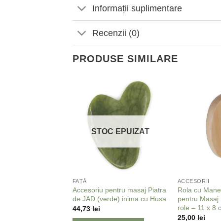
Informații suplimentare
Recenzii (0)
PRODUSE SIMILARE
Adaugă
Adaugă
la
la
Favorite
Favorite
STOC EPUIZAT
FAȚĂ
ACCESORII
pentru masaj facial
Accesoriu pentru masaj Piatra
Rola cu Mane
tic Piatra de JAD
de JAD (verde) inima cu Husa
pentru Masaj 
ulori) cu 2 capete
role – 11 x 8
44,73
lei
25,00
lei