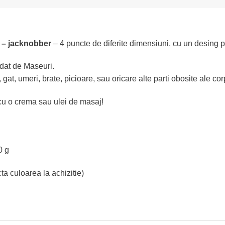
 – jacknobber
–
4 puncte de diferite dimensiuni, cu un desing p
ndat de Maseuri.
at, umeri, brate, picioare, sau oricare alte parti obosite ale cor
cu o crema sau ulei de masaj!
0 g
a culoarea la achizitie)