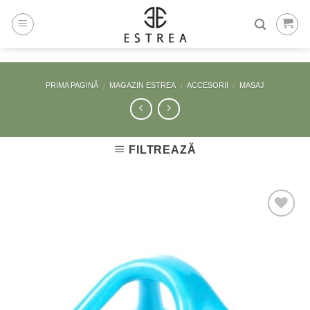
Skip
to
content
PRIMA PAGINĂ
MAGAZIN ESTREA
ACCESORII
MASAJ
/
/
/
FILTREAZĂ
Adaugă
la
Favorite