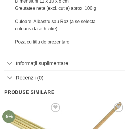
Dimensiuni 11 x 10 x 8 cm
Greutatea neta (excl. cutia) aprox. 100 g
Culoare: Albastru sau Roz (a se selecta
culoarea la achizitie)
Poza cu titlu de prezentare!
Informații suplimentare
Recenzii (0)
PRODUSE SIMILARE
-9%
Adaugă
Adaugă
la
la
Favorite
Favorite