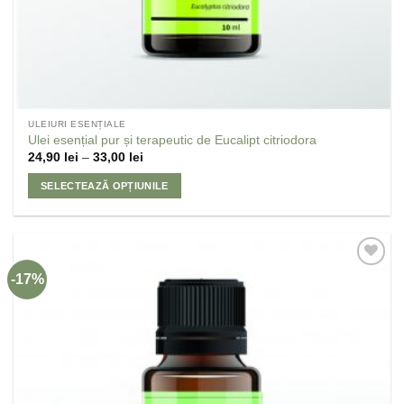
ULEIURI ESENȚIALE
Ulei esențial pur și terapeutic de Eucalipt citriodora
24,90
lei
–
33,00
lei
SELECTEAZĂ OPȚIUNILE
-17%
Adaugă
la
Favorite