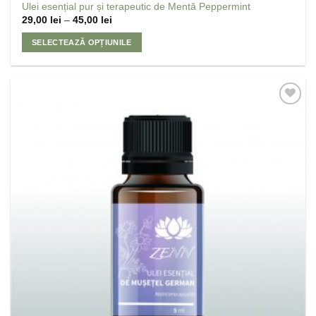
Ulei esențial pur și terapeutic de Mentă Peppermint
29,00
lei
–
45,00
lei
SELECTEAZĂ OPȚIUNILE
Adaugă
la
Favorite