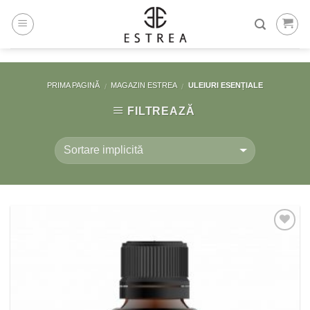
Skip
to
content
PRIMA PAGINĂ
MAGAZIN ESTREA
ULEIURI ESENȚIALE
/
/
FILTREAZĂ
Adaugă
la
Favorite