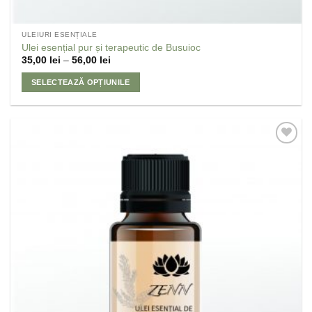
ULEIURI ESENȚIALE
Ulei esențial pur și terapeutic de Busuioc
35,00
lei
–
56,00
lei
SELECTEAZĂ OPȚIUNILE
Adaugă
la
Favorite