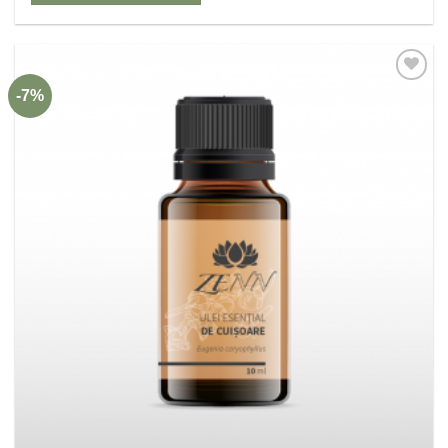
-7%
Adaugă
la
Favorite