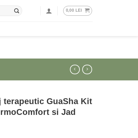
0,00
LEI
 terapeutic GuaSha Kit
ermoComfort si Jad