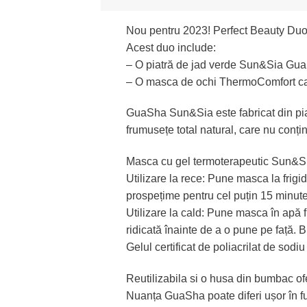
Nou pentru 2023! Perfect Beauty Duo p
Acest duo include:
– O piatră de jad verde Sun&Sia GuaS
– O masca de ochi ThermoComfort care 
GuaSha Sun&Sia este fabricat din piatr
frumusețe total natural, care nu conțin
Masca cu gel termoterapeutic Sun&Sia 
Utilizare la rece: Pune masca la frigid
prospețime pentru cel puțin 15 minute 
Utilizare la cald: Pune masca în apă 
ridicată înainte de a o pune pe față. 
Gelul certificat de poliacrilat de sodiu
Reutilizabila si o husa din bumbac ofer
Nuanța GuaSha poate diferi ușor în fu