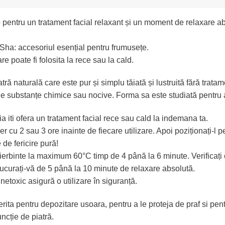
entru un tratament facial relaxant și un moment de relaxare abso
ha: accesoriul esențial pentru frumusețe.
poate fi folosita la rece sau la cald.
ă naturală care este pur și simplu tăiată și lustruită fără trat
e substanțe chimice sau nocive. Forma sa este studiată pentru a se
iti ofera un tratament facial rece sau cald la indemana ta.
er cu 2 sau 3 ore inainte de fiecare utilizare. Apoi poziționați-l 
de fericire pură!
fierbinte la maximum 60°C timp de 4 până la 6 minute. Verificați 
Bucurați-vă de 5 până la 10 minute de relaxare absolută.
 netoxic asigură o utilizare în siguranță.
ita pentru depozitare usoara, pentru a le proteja de praf si pentr
ncție de piatră.