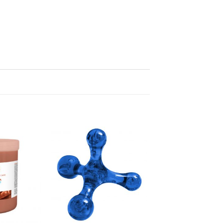
Adaugă
Adaugă
la
la
Favorite
Favorite