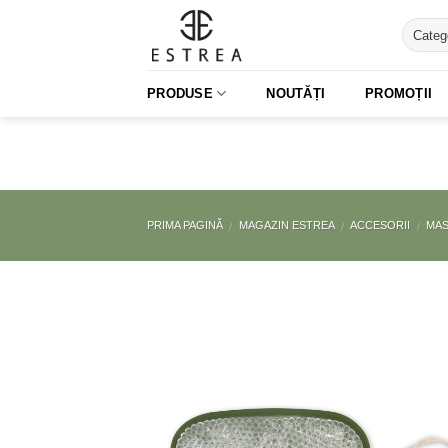
Skip
to
content
PRODUSE
NOUTĂȚI
PROMOȚII
PRIMA PAGINĂ
MAGAZIN ESTREA
ACCESORII
MAS
/
/
/