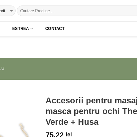
ESTREA
CONTACT
AJ
Accesorii pentru masaj
masca pentru ochi Th
Adaugă
la
Verde + Husa
Favorite
75,22
lei