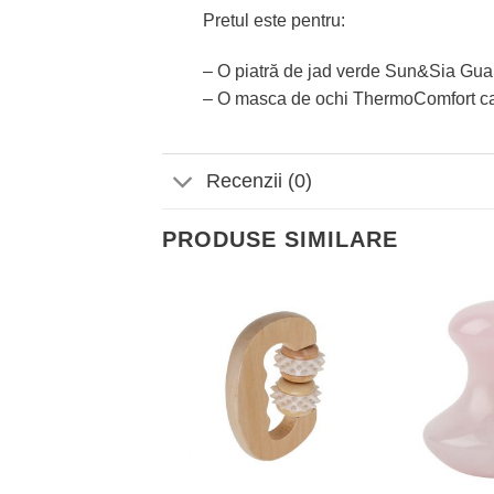
Pretul este pentru:
– O piatră de jad verde Sun&Sia GuaS
– O masca de ochi ThermoComfort care 
Recenzii (0)
PRODUSE SIMILARE
Adaugă
Adaugă
la
la
Favorite
Favorite