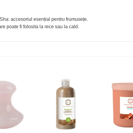
ha: accesoriul esențial pentru frumusețe.
poate fi folosita la rece sau la cald.
Adaugă
Adaugă
la
la
Favorite
Favorite