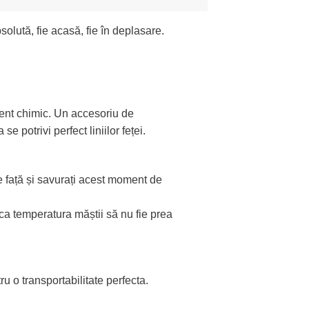
lută, fie acasă, fie în deplasare.
ament chimic. Un accesoriu de
 potrivi perfect liniilor feței.
pe față și savurați acest moment de
ca temperatura măștii să nu fie prea
u o transportabilitate perfecta.