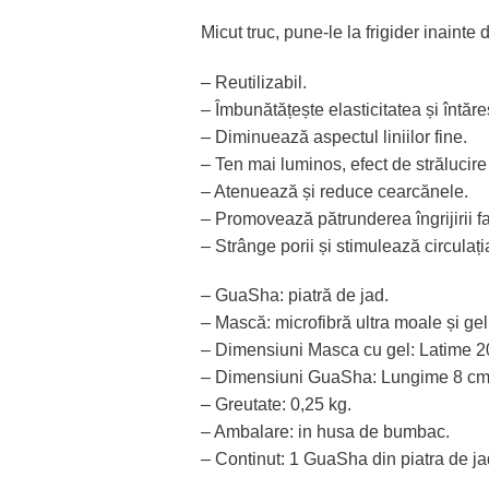
Micut truc, pune-le la frigider inaint
– Reutilizabil.
– Îmbunătățește elasticitatea și întăre
– Diminuează aspectul liniilor fine.
– Ten mai luminos, efect de strălucire
– Atenuează și reduce cearcănele.
– Promovează pătrunderea îngrijirii fa
– Strânge porii și stimulează circulați
– GuaSha: piatră de jad.
– Mască: microfibră ultra moale și gel
– Dimensiuni Masca cu gel: Latime 20
– Dimensiuni GuaSha: Lungime 8 cm,
– Greutate: 0,25 kg.
– Ambalare: in husa de bumbac.
– Continut: 1 GuaSha din piatra de j