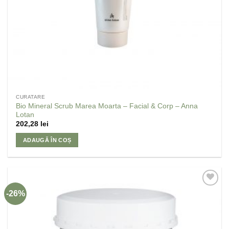
CURATARE
Bio Mineral Scrub Marea Moarta – Facial & Corp – Anna
Lotan
202,28
lei
ADAUGĂ ÎN COȘ
-26%
Adaugă
la
Favorite