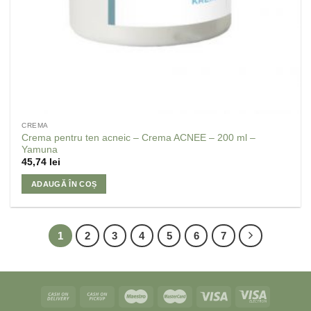
CREMA
Crema pentru ten acneic – Crema ACNEE – 200 ml –
Yamuna
45,74
lei
ADAUGĂ ÎN COȘ
1
2
3
4
5
6
7