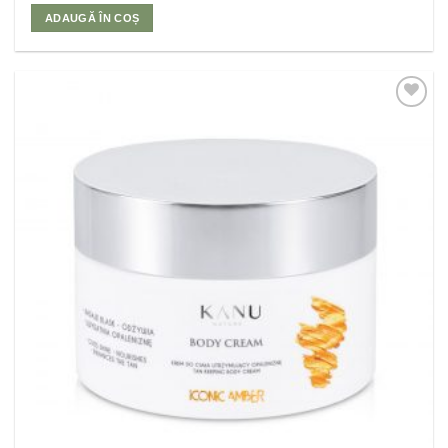
ADAUGĂ ÎN COȘ
Adaugă
la
Favorite