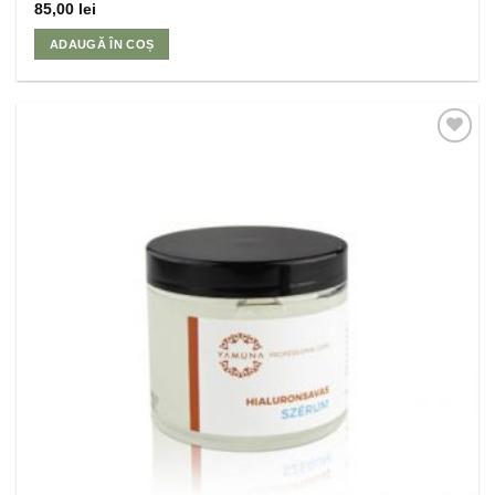
85,00
lei
ADAUGĂ ÎN COȘ
Adaugă
la
Favorite