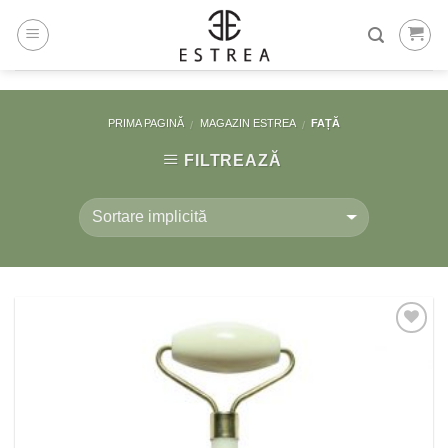
Skip
to
content
PRIMA PAGINĂ
MAGAZIN ESTREA
FAȚĂ
/
/
FILTREAZĂ
Adaugă
la
Favorite