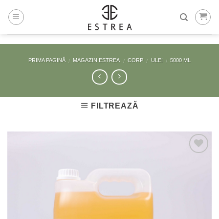
Skip
to
content
PRIMA PAGINĂ
MAGAZIN ESTREA
CORP
ULEI
5000 ML
/
/
/
/
FILTREAZĂ
Adaugă
la
Favorite