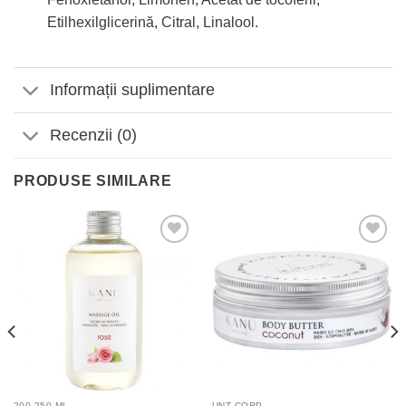
Etilhexilglicerină, Citral, Linalool.
Informații suplimentare
Recenzii (0)
PRODUSE SIMILARE
Adaugă
Adaugă
la
la
Favorite
Favorite
200-250 ML
UNT CORP