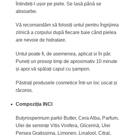
întindeți-l ușor pe piele. Se lasă până se
absoarbe.
Vă recomandăm să folosiți untul pentru îngrijirea
zilnică a corpului după fiecare baie când pielea
are nevoie de hidratare.
Untul poate fi, de asemenea, aplicat si în păr.
Puneți un prosop timp de aproximativ 10 minute
și apoi vă spălați capul cu șampon.
Păstrați produsele cosmetice într-un loc uscat și
răcoros.
Compoziția INCI
Butyrospermum parkii Butter, Cera Alba, Parfum,
Ulei de semințe Vitis Vinifera, Glicerină, Ulei
Persea Gratissima, Limonen, Linalool, Citral,