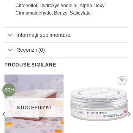
Citronellol, Hydroxycitronellal, Alpha-Hexyl
Cinnamaldehyde, Benzyl Salicylate.
Informații suplimentare
Recenzii (0)
PRODUSE SIMILARE
-31%
Adaugă
Adaugă
la
la
Favorite
Favorite
STOC EPUIZAT