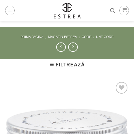
Skip
to
content
PRIMA PAGINĂ
MAGAZIN ESTREA
CORP
UNT CORP
/
/
/
FILTREAZĂ
Adaugă
la
Favorite