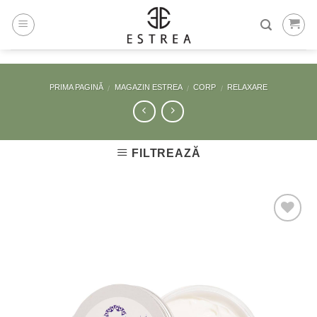
Skip
to
content
PRIMA PAGINĂ
MAGAZIN ESTREA
CORP
RELAXARE
/
/
/
FILTREAZĂ
Adaugă
la
Favorite