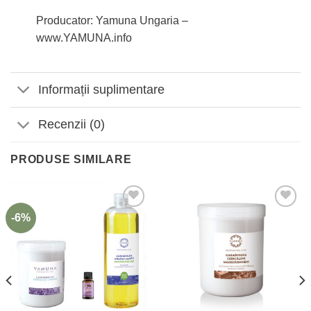
Producator: Yamuna Ungaria –
www.YAMUNA.info
Informații suplimentare
Recenzii (0)
PRODUSE SIMILARE
-6%
Adaugă
Adaugă
la
la
Favorite
Favorite