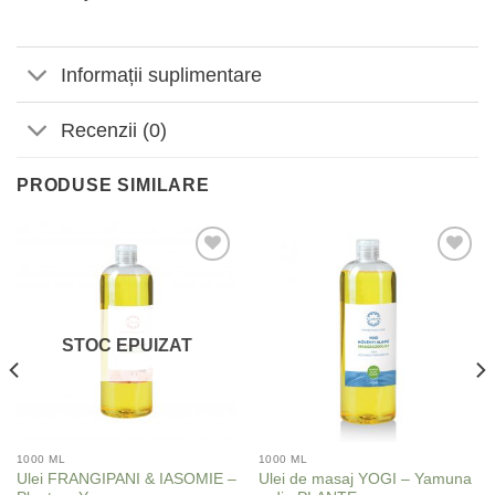
Informații suplimentare
Recenzii (0)
PRODUSE SIMILARE
Adaugă
Adaugă
la
la
Favorite
Favorite
STOC EPUIZAT
1000 ML
1000 ML
Ulei FRANGIPANI & IASOMIE –
Ulei de masaj YOGI – Yamuna