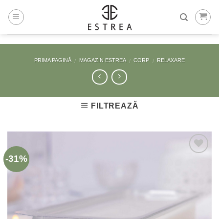
Skip
to
content
PRIMA PAGINĂ
MAGAZIN ESTREA
CORP
RELAXARE
/
/
/
FILTREAZĂ
-31%
Adaugă
la
Favorite