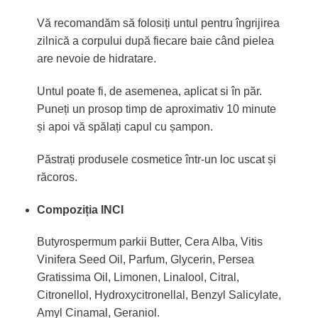
Vă recomandăm să folosiți untul pentru îngrijirea
zilnică a corpului după fiecare baie când pielea
are nevoie de hidratare.
Untul poate fi, de asemenea, aplicat si în păr.
Puneți un prosop timp de aproximativ 10 minute
și apoi vă spălați capul cu șampon.
Păstrați produsele cosmetice într-un loc uscat și
răcoros.
Compoziția INCI
Butyrospermum parkii Butter, Cera Alba, Vitis
Vinifera Seed Oil, Parfum, Glycerin, Persea
Gratissima Oil, Limonen, Linalool, Citral,
Citronellol, Hydroxycitronellal, Benzyl Salicylate,
Amyl Cinamal, Geraniol.