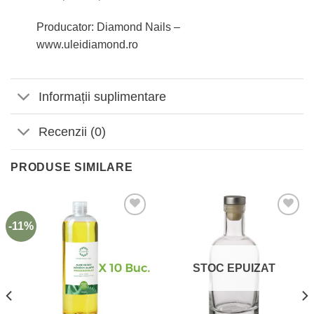
Producator: Diamond Nails –
www.uleidiamond.ro
Informații suplimentare
Recenzii (0)
PRODUSE SIMILARE
-11%
Adaugă
Adaugă
la
la
Favorite
Favorite
STOC EPUIZAT