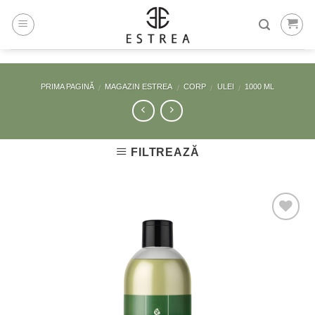
Skip
to
content
PRIMA PAGINĂ
MAGAZIN ESTREA
CORP
ULEI
1000 ML
/
/
/
/
FILTREAZĂ
Adaugă
la
Favorite