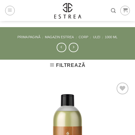
Skip
to
content
PRIMA PAGINĂ
MAGAZIN ESTREA
CORP
ULEI
1000 ML
/
/
/
/
FILTREAZĂ
Adaugă
la
Favorite