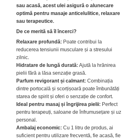
sau acasă, acest ulei asigură o alunecare
optimă pentru masaje anticelulitice, relaxare
sau terapeutice.
De ce merită să îl încerci?
Relaxare profundă:
Poate contribui la
reducerea tensiunii musculare și a stresului
zilnic.
Hidratare de lungă durată:
Ajută la hrănirea
pielii fără a lăsa senzație grasă.
Parfum revigorant și calmant:
Combinația
dintre portocală și scorțișoară poate îmbunătăți
starea de spirit și oferi o senzație de confort.
Ideal pentru masaj și îngrijirea pielii:
Perfect
pentru terapeuți, saloane de înfrumusețare și uz
personal.
Ambalaj economic:
Cu 1 litru de produs, ai
suficient pentru utilizare frecventă, fie acasă, fie