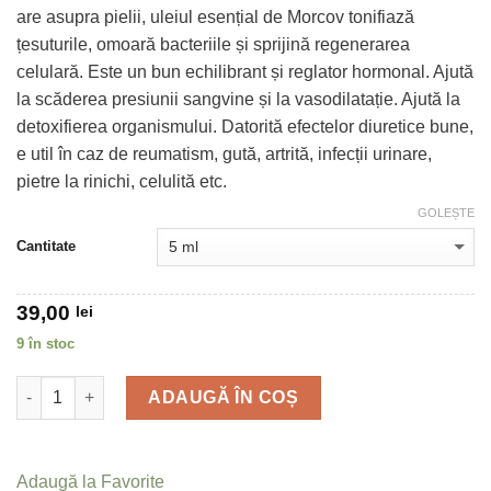
are asupra pielii, uleiul esențial de Morcov tonifiază
țesuturile, omoară bacteriile și sprijină regenerarea
celulară. Este un bun echilibrant și reglator hormonal. Ajută
la scăderea presiunii sangvine și la vasodilatație. Ajută la
detoxifierea organismului. Datorită efectelor diuretice bune,
e util în caz de reumatism, gută, artrită, infecții urinare,
pietre la rinichi, celulită etc.
GOLEȘTE
Cantitate
39,00
lei
9 în stoc
Cantitate
ADAUGĂ ÎN COȘ
Adaugă la Favorite