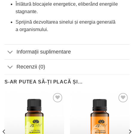
Înlătură blocajele energetice, eliberând energiile
stagnante.
Sprijină dezvoltarea sinelui și energia generală
a organismului.
Informații suplimentare
Recenzii (0)
S-AR PUTEA SĂ-ȚI PLACĂ ȘI…
Adaugă
Adaugă
la
la
Favorite
Favorite