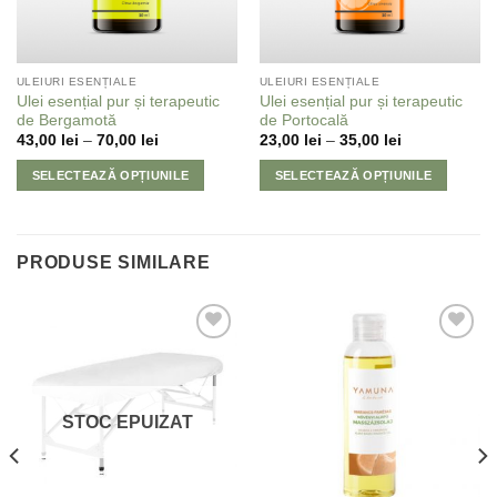
ULEIURI ESENȚIALE
ULEIURI ESENȚIALE
Ulei esențial pur și terapeutic
Ulei esențial pur și terapeutic
de Bergamotă
de Portocală
43,00
lei
–
70,00
lei
23,00
lei
–
35,00
lei
SELECTEAZĂ OPȚIUNILE
SELECTEAZĂ OPȚIUNILE
PRODUSE SIMILARE
Adaugă
Adaugă
la
la
Favorite
Favorite
STOC EPUIZAT