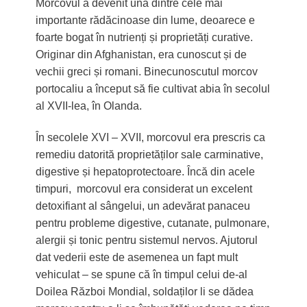
Morcovul a devenit una dintre cele mai
importante rădăcinoase din lume, deoarece e
foarte bogat în nutrienți și proprietăți curative.
Originar din Afghanistan, era cunoscut și de
vechii greci și romani. Binecunoscutul morcov
portocaliu a început să fie cultivat abia în secolul
al XVII-lea, în Olanda.
În secolele XVI – XVII, morcovul era prescris ca
remediu datorită proprietăților sale carminative,
digestive și hepatoprotectoare. Încă din acele
timpuri, morcovul era considerat un excelent
detoxifiant al sângelui, un adevărat panaceu
pentru probleme digestive, cutanate, pulmonare,
alergii și tonic pentru sistemul nervos. Ajutorul
dat vederii este de asemenea un fapt mult
vehiculat – se spune că în timpul celui de-al
Doilea Război Mondial, soldaților li se dădea