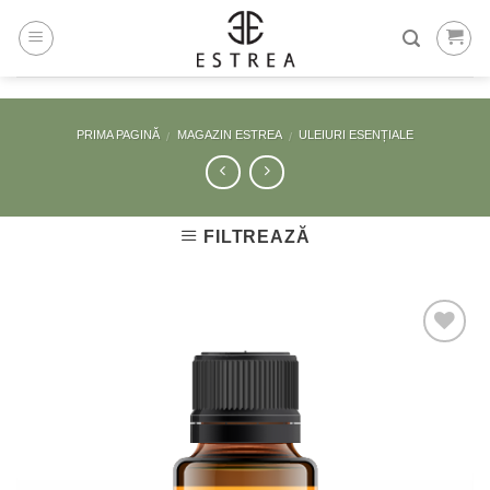
Skip
to
content
PRIMA PAGINĂ
MAGAZIN ESTREA
ULEIURI ESENȚIALE
/
/
FILTREAZĂ
Adaugă
la
Favorite