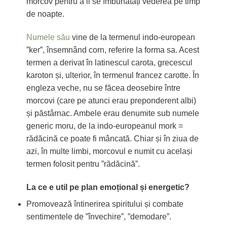
morcov pentru a li se îmbunătăți vederea pe timp
de noapte.
Numele său
vine de la termenul indo-european
”ker”, însemnând corn, referire la forma sa. Acest
termen a derivat în latinescul carota, grecescul
karoton și, ulterior, în termenul francez carotte. În
engleza veche, nu se făcea deosebire între
morcovi (care pe atunci erau preponderent albi)
și păstârnac. Ambele erau denumite sub numele
generic moru, de la indo-europeanul mork =
rădăcină ce poate fi mâncată. Chiar și în ziua de
azi, în multe limbi, morcovul e numit cu același
termen folosit pentru ”rădăcină”.
La ce e util pe plan emoțional și energetic?
Promovează întinerirea spiritului și combate
sentimentele de ”învechire”, ”demodare”.