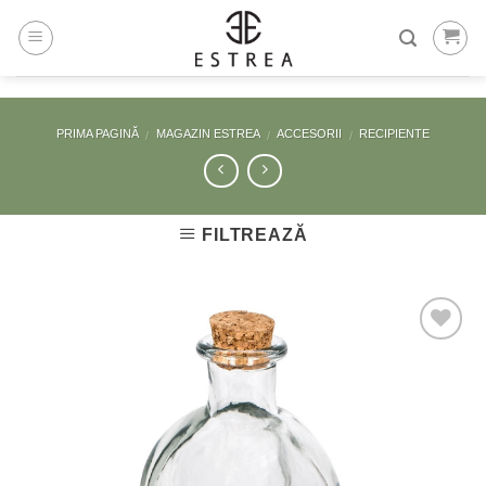
Skip
to
content
PRIMA PAGINĂ
MAGAZIN ESTREA
ACCESORII
RECIPIENTE
/
/
/
FILTREAZĂ
Adaugă
la
Favorite