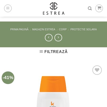
Skip
to
content
PRIMA PAGINĂ
MAGAZIN ESTREA
CORP
PROTECTIE SOLARA
/
/
/
FILTREAZĂ
-41%
Adaugă
la
Favorite