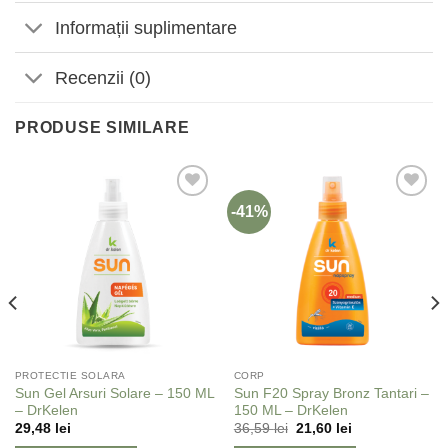
Informații suplimentare
Recenzii (0)
PRODUSE SIMILARE
-41%
Adaugă
Adaugă
la
la
Favorite
Favorite
PROTECTIE SOLARA
CORP
Sun Gel Arsuri Solare – 150 ML
Sun F20 Spray Bronz Tantari –
– DrKelen
150 ML – DrKelen
29,48
lei
36,59
lei
21,60
lei