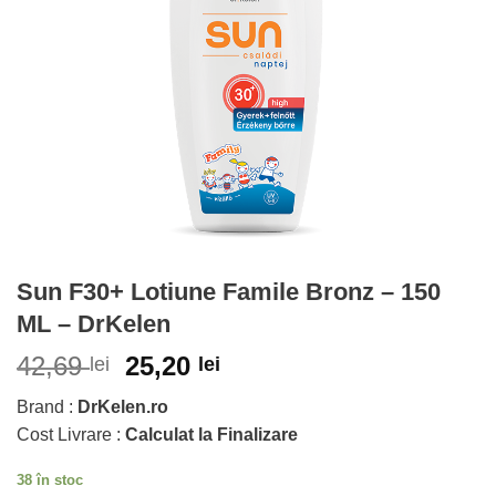
Sun F30+ Lotiune Famile Bronz – 150
ML – DrKelen
42,69
25,20
lei
lei
Brand :
DrKelen.ro
Cost Livrare :
Calculat la Finalizare
38 în stoc