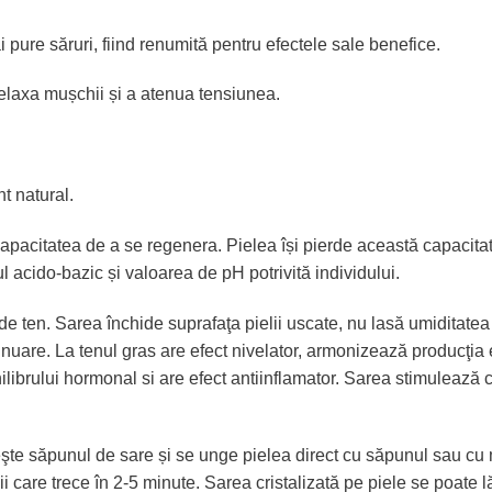
ure săruri, fiind renumită pentru efectele sale benefice.
relaxa mușchii și a atenua tensiunea.
t natural.
apacitatea de a se regenera. Pielea își pierde această capacitat
ul acido-bazic și valoarea de pH potrivită individului.
p de ten. Sarea închide suprafaţa pielii uscate, nu lasă umiditate
inuare. La tenul gras are efect nivelator, armonizează producţia
hilibrului hormonal si are efect antiinflamator. Sarea stimulează 
eşte săpunul de sare și se unge pielea direct cu săpunul sau c
elii care trece în 2-5 minute. Sarea cristalizată pe piele se poa