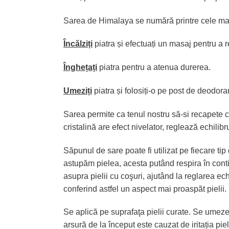
Sarea de Himalaya se numără printre cele mai p
Încălziți
piatra și efectuați un masaj pentru a 
Înghețați
piatra pentru a atenua durerea.
Umeziți
piatra și folosiți-o pe post de deodoran
Sarea permite ca tenul nostru să-si recapete c
cristalină are efect nivelator, reglează echilibr
Săpunul de sare poate fi utilizat pe fiecare ti
astupăm pielea, acesta putând respira în cont
asupra pielii cu coşuri, ajutând la reglarea ec
conferind astfel un aspect mai proaspăt pielii.
Se aplică pe suprafaţa pielii curate. Se umez
arsură de la început este cauzat de iritația pi