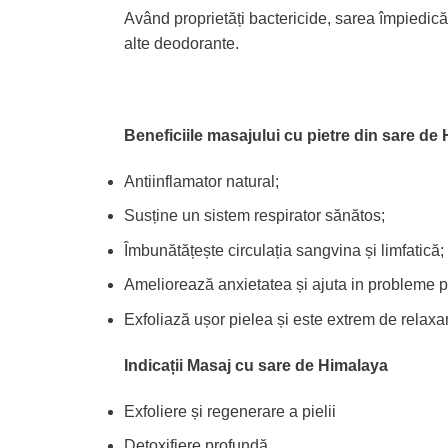
Având proprietăți bactericide, sarea împiedică 
alte deodorante.
Beneficiile masajului cu pietre din sare de
Antiinflamator natural;
Susține un sistem respirator sănătos;
Îmbunătățește circulația sangvina și limfatică;
Ameliorează anxietatea și ajuta in probleme p
Exfoliază ușor pielea și este extrem de relaxa
Indicații Masaj cu sare de Himalaya
Exfoliere și regenerare a pielii
Detoxifiere profundă