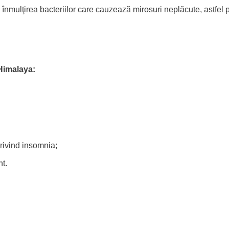
înmulţirea bacteriilor care cauzează mirosuri neplăcute, astfel p
 Himalaya:
rivind insomnia;
nt.