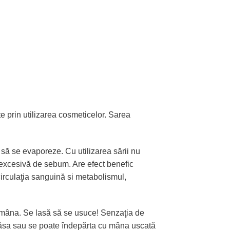
e prin utilizarea cosmeticelor. Sarea
a să se evaporeze. Cu utilizarea sării nu
 excesivă de sebum. Are efect benefic
circulaţia sanguină si metabolismul,
u mâna. Se lasă să se usuce! Senzaţia de
te lăsa sau se poate îndepărta cu mâna uscată