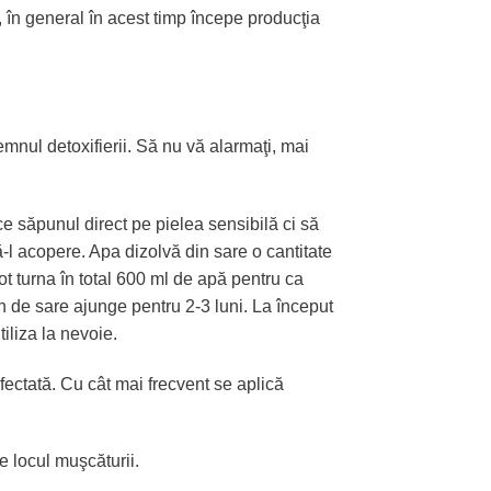
e, în general în acest timp începe producţia
semnul detoxifierii. Să nu vă alarmaţi, mai
ce săpunul direct pe pielea sensibilă ci să
-l acopere. Apa dizolvă din sare o cantitate
t turna în total 600 ml de apă pentru ca
n de sare ajunge pentru 2-3 luni. La început
iliza la nevoie.
fectată. Cu cât mai frecvent se aplică
e locul muşcăturii.