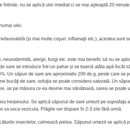
 se întinde, nu se aplică ulei imediat ci se mai aşteaptă 20 minut
numai ulei.
ă nefavorabilă (și mai multe coşuri, inflamaţii etc.), acestea sunt 
 neurodermită, alergii, fungi etc. este mai benefic să nu se apli
e sare se introduce într-un pahar și se toarnă atâta apă încât să
6%. Un săpun de sare are aproximativ 200 de g, peste care se po
ţine bucăţi de sare, soluţia se poate considera saturată. Un săpu
re, iar pe măsura ce ea devine mai sănătoasă, sarea se poate ut
ilaxia herpesului. Se aplică săpunul de sare umezit pe suprafaţa a
 va usca vezicula. Plăgile vor dispare în 2-3 zile fără urmă.
şcăturile insectelor, calmează pielea. Săpunul umezit se aplică p