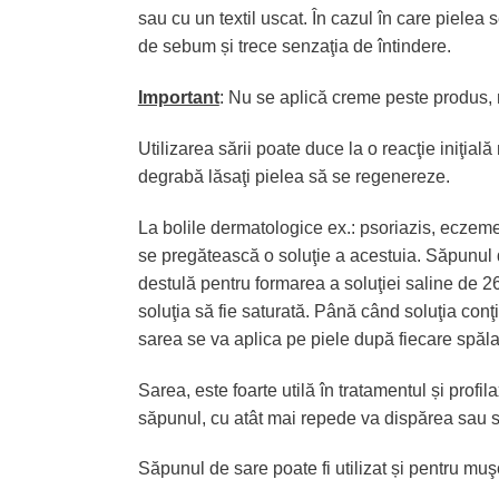
sau cu un textil uscat. În cazul în care pielea
de sebum și trece senzaţia de întindere.
Important
: Nu se aplică creme peste produs, 
Utilizarea sării poate duce la o reacţie iniţial
degrabă lăsaţi pielea să se regenereze.
La bolile dermatologice ex.: psoriazis, eczeme,
se pregătească o soluţie a acestuia. Săpunul d
destulă pentru formarea a soluţiei saline de 2
soluţia să fie saturată. Până când soluţia con
sarea se va aplica pe piele după fiecare spăla
Sarea, este foarte utilă în tratamentul și prof
săpunul, cu atât mai repede va dispărea sau se
Săpunul de sare poate fi utilizat și pentru mu