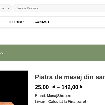
ESTREA
CONTACT
AJ
Piatra de masaj din sa
25,00
–
142,00
lei
lei
Adaugă
la
Favorite
Brand:
MasajShop.ro
Livrare:
Calculat la Finalizare!