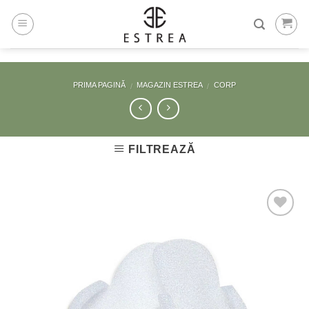
Skip
to
content
PRIMA PAGINĂ
MAGAZIN ESTREA
CORP
/
/
FILTREAZĂ
Adaugă
la
Favorite