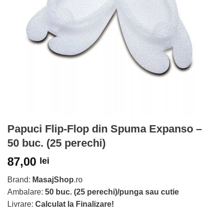
Papuci Flip-Flop din Spuma Expanso –
50 buc. (25 perechi)
87,00
lei
Brand:
MasajShop
.ro
Ambalare:
50 buc. (25 perechi)/punga sau cutie
Livrare:
Calculat la Finalizare!