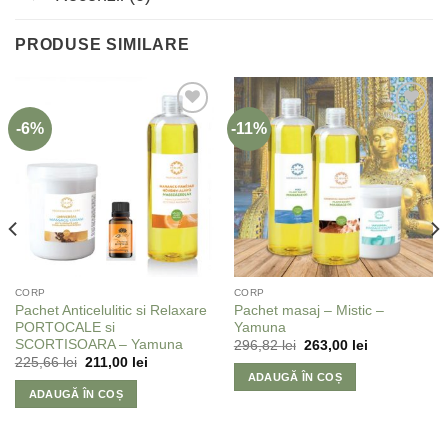
PRODUSE SIMILARE
-6%
-11%
Adaugă
Adaugă
la
la
Favorite
Favorite
CORP
CORP
Pachet Anticelulitic si Relaxare
Pachet masaj – Mistic –
PORTOCALE si
Yamuna
SCORTISOARA – Yamuna
296,82
lei
263,00
lei
225,66
lei
211,00
lei
ADAUGĂ ÎN COȘ
ADAUGĂ ÎN COȘ