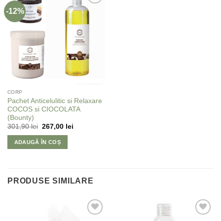
-12%
Adaugă
la
Favorite
CORP
Pachet Anticelulitic si Relaxare
COCOS si CIOCOLATA
(Bounty)
301,90
lei
267,00
lei
ADAUGĂ ÎN COȘ
PRODUSE SIMILARE