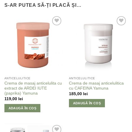
S-AR PUTEA SĂ-ȚI PLACĂ ȘI…
Adaugă
Adaugă
la
la
Favorite
Favorite
ANTICELULITICE
ANTICELULITICE
Crema de masaj anticelulita cu
Crema de masaj anticelulitica
extract de ARDEI IUTE
cu CAFEINA Yamuna
(paprika) Yamuna
185,00
lei
119,00
lei
ADAUGĂ ÎN COȘ
ADAUGĂ ÎN COȘ