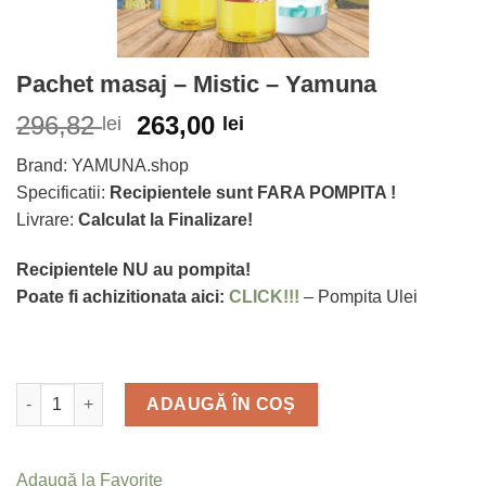
Pachet masaj – Mistic – Yamuna
296,82
263,00
lei
lei
Brand: YAMUNA.shop
Specificatii:
Recipientele sunt FARA POMPITA !
Livrare:
Calculat la Finalizare!
Recipientele NU au pompita!
Poate fi achizitionata aici:
CLICK!!!
– Pompita Ulei
Cantitate
ADAUGĂ ÎN COȘ
Adaugă la Favorite