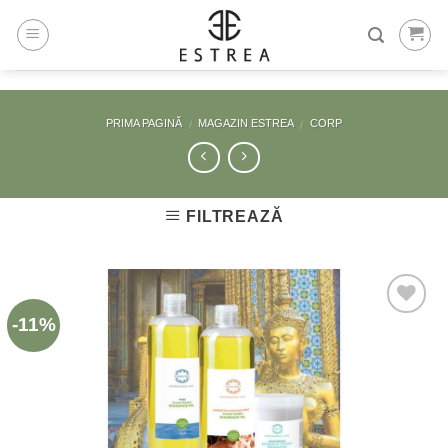
Skip
to
content
PRIMA PAGINĂ
MAGAZIN ESTREA
CORP
/
/
FILTREAZĂ
-11%
Adaugă
la
Favorite