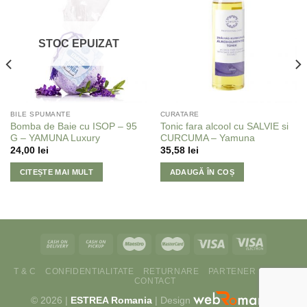
Adaugă
Adaugă
la
la
Favorite
Favorite
STOC EPUIZAT
BILE SPUMANTE
CURATARE
Bomba de Baie cu ISOP – 95
Tonic fara alcool cu SALVIE si
G – YAMUNA Luxury
CURCUMA – Yamuna
24,00
lei
35,58
lei
CITEȘTE MAI MULT
ADAUGĂ ÎN COȘ
T & C
CONFIDENTIALITATE
RETURNARE
PARTENER
ANPC
CONTACT
© 2026 |
ESTREA Romania
| Design