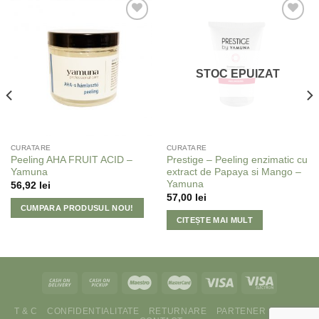
Adaugă
Adaugă
la
la
Favorite
Favorite
STOC EPUIZAT
CURATARE
CURATARE
Peeling AHA FRUIT ACID –
Prestige – Peeling enzimatic cu
Yamuna
extract de Papaya si Mango –
Yamuna
56,92
lei
57,00
lei
CUMPARA PRODUSUL NOU!
CITEȘTE MAI MULT
T & C
CONFIDENTIALITATE
RETURNARE
PARTENER
ANPC