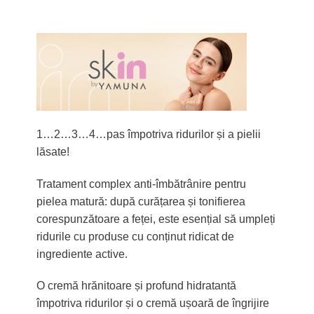
1…2…3…4…pas împotriva ridurilor și a pielii
lăsate!
Tratament complex anti-îmbătrânire pentru
pielea matură: după curățarea și tonifierea
corespunzătoare a feței, este esențial să umpleți
ridurile cu produse cu conținut ridicat de
ingrediente active.
O cremă hrănitoare și profund hidratantă
împotriva ridurilor și o cremă ușoară de îngrijire