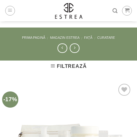
Skip
to
content
PRIMA PAGINĂ
MAGAZIN ESTREA
FAȚĂ
CURATARE
/
/
/
FILTREAZĂ
-17%
Adaugă
la
Favorite