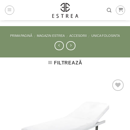
Skip
to
content
PRIMA PAGINĂ
MAGAZIN ESTREA
ACCESORII
UNICA FOLOSINTA
/
/
/
FILTREAZĂ
Adaugă
la
Favorite