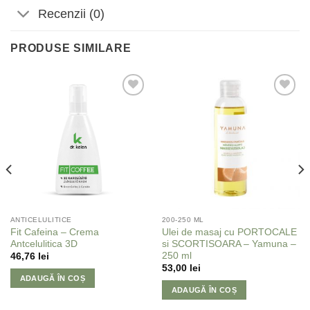
Recenzii (0)
PRODUSE SIMILARE
Adaugă
Adaugă
la
la
Favorite
Favorite
ANTICELULITICE
200-250 ML
Fit Cafeina – Crema
Ulei de masaj cu PORTOCALE
Antcelulitica 3D
si SCORTISOARA – Yamuna –
250 ml
46,76
lei
53,00
lei
ADAUGĂ ÎN COȘ
ADAUGĂ ÎN COȘ