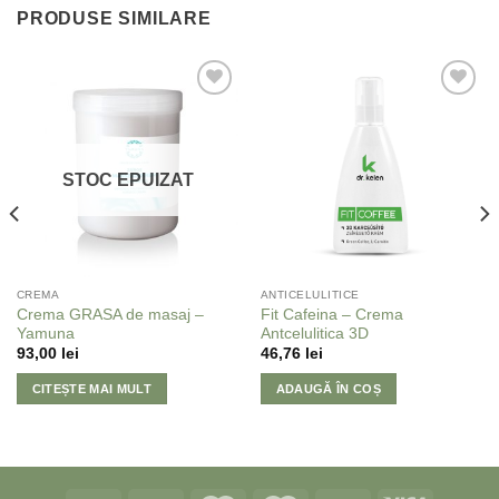
PRODUSE SIMILARE
Adaugă
Adaugă
la
la
Favorite
Favorite
STOC EPUIZAT
CREMA
ANTICELULITICE
Crema GRASA de masaj –
Fit Cafeina – Crema
Yamuna
Antcelulitica 3D
93,00
lei
46,76
lei
CITEȘTE MAI MULT
ADAUGĂ ÎN COȘ