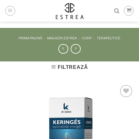
Skip
to
content
PRIMA PAGINĂ
MAGAZIN ESTREA
CORP
TERAPEUTICE
/
/
/
FILTREAZĂ
Adaugă
la
Favorite