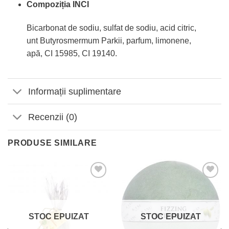
Compoziția INCI
Bicarbonat de sodiu, sulfat de sodiu, acid citric,
unt Butyrosmermum Parkii, parfum, limonene,
apă, CI 15985, CI 19140.
Informații suplimentare
Recenzii (0)
PRODUSE SIMILARE
Adaugă
Adaugă
la
la
Favorite
Favorite
STOC EPUIZAT
STOC EPUIZAT