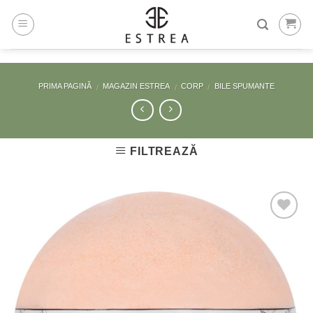
Skip
to
content
PRIMA PAGINĂ
MAGAZIN ESTREA
CORP
BILE SPUMANTE
/
/
/
FILTREAZĂ
Adaugă
la
Favorite